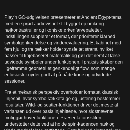
Indskud, Betalinger & Ansvarligt Spil i Danmark
Play'n GO-udgivelsen præsenterer et Ancient Egypt-tema
Mobilversion af Book of Dead
med en sprød audiovisuel stil bygget op omkring
højkontrastruller og ikoniske ørkenfarvepaletter.
Indstillingen supplerer et format, der prioriterer klarhed i
symbolgenkendelse og vinderevaluering. Et kabinet med
fem hjul og tre rækker holder synsfeltet stramt, hvilket
passer til linjebaseret matematik og gør det nemt at læse
udvidede symboler under funktionen. I praksis skaber den
ligefremme geometri et genkendeligt flow, som mange
entusiaster nyder godt af på både korte og udvidede
sessioner.
Fra et mekanisk perspektiv overholder formatet klassisk
linjespil, hvor symbolrækkefølge og justering bestemmer
resultater. Wild- og scatter-funktioner driver det meste af
variansen ud over basislinjehittene, hvor sidstnævnte
muliggør hovedfunktionen. Præsentationsstilen
understøtter dette ved at holde spin-kadencen rask og