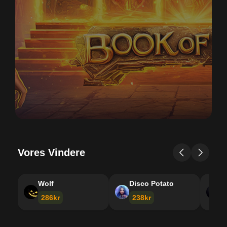
Vores Vindere
Wolf
Disco Potato
C
286kr
238kr