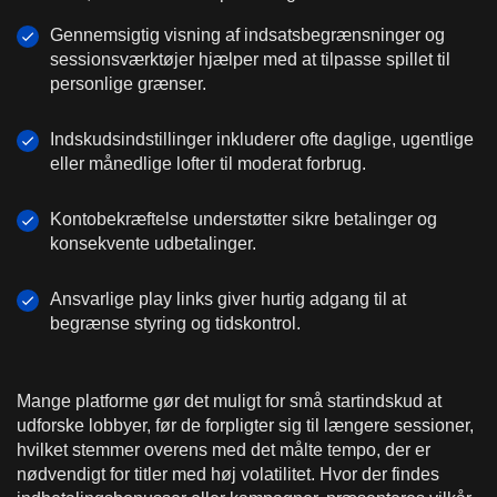
Gennemsigtig visning af indsatsbegrænsninger og
sessionsværktøjer hjælper med at tilpasse spillet til
personlige grænser.
Indskudsindstillinger inkluderer ofte daglige, ugentlige
eller månedlige lofter til moderat forbrug.
Kontobekræftelse understøtter sikre betalinger og
konsekvente udbetalinger.
Ansvarlige play links giver hurtig adgang til at
begrænse styring og tidskontrol.
Mange platforme gør det muligt for små startindskud at
udforske lobbyer, før de forpligter sig til længere sessioner,
hvilket stemmer overens med det målte tempo, der er
nødvendigt for titler med høj volatilitet. Hvor der findes