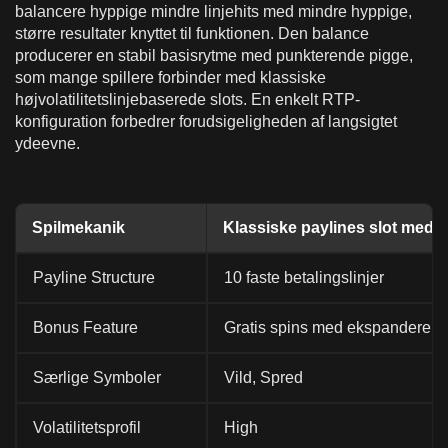
balancere hyppige mindre linjehits med mindre hyppige,
større resultater knyttet til funktionen. Den balance
producerer en stabil basisrytme med punkterende pigge,
som mange spillere forbinder med klassiske
højvolatilitetslinjebaserede slots. En enkelt RTP-
konfiguration forbedrer forudsigeligheden af langsigtet
ydeevne.
Spilmekanik
Klassiske paylines slot med 
Payline Structure
10 faste betalingslinjer
Bonus Feature
Gratis spins med ekspanderen
Særlige Symboler
Vild, Spred
Volatilitetsprofil
High