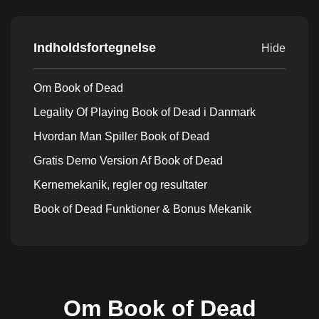
Indholdsfortegnelse
Hide
Om Book of Dead
Legality Of Playing Book of Dead i Danmark
Hvordan Man Spiller Book of Dead
Gratis Demo Version Af Book of Dead
Kernemekanik, regler og resultater
Book of Dead Funktioner & Bonus Mekanik
Book of Dead RTP, Volatilitet & Max Win
Potentiale
Sådan nærmer du dig Book of Dead ansvarligt
Spiller Book of Dead Online For Rigtige Penge i
Om Book of Dead
Danmark