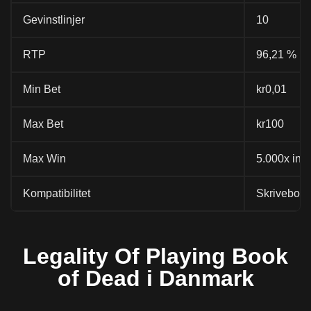
Gevinstlinjer
10
RTP
96,21 %
Min Bet
kr0,01
Max Bet
kr100
Max Win
5.000x ind
Kompatibilitet
Skrivebord,
Legality Of Playing Book
of Dead i Danmark