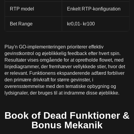
RTP model
Enkelt RTP-konfiguration
Bet Range
kr0,01- kr100
Play'n GO-implementeringen prioriterer effektiv
gevinstkontrol og øjeblikkelig feedback efter hvert spin.
Resultater vises omgående for at opretholde flowet, med
linjediagrammer, der fremhæver vellykkede stier, hvor det
er relevant. Funktionens ekspanderende adfærd forbliver
den primære drivkraft for større gevinster, i
overensstemmelse med den tematiske opbygning og
lydsignaler, der bruges til at indramme disse øjeblikke.
Book of Dead Funktioner &
Bonus Mekanik