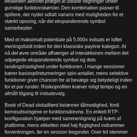
beskeden aktivitet præget af udtalte stigninger under
gunstige funktionskørsler. Den kombination passer til
spillere, der nyder udtalt varians med muligheden for et
stærkt opsving, når det ekspanderende symbol
samarbejder.
Med et maksimalt potentiale på 5.000x indsats er loftet
meningsfuldt inden for den klassiske payline kategori. At
nå det øvre område afhænger af interaktionen mellem det
udpegede ekspanderende symbol og dets
landingshastighed under funktionen. I mange sessioner
bærer basisspilreturneringer spin-antallet, mens selektive
funktioner giver chancen for at bevæge sig betydeligt inden
for et par runder. Risikoprofilen kræver roligt tempo og en
afmålt tilgang til indsatsvalg.
Book of Dead slotadfærd belønner tålmodighed, fordi
kerneudsvingene er funktionsdrevne. En enkelt RTP-
konfiguration hjælper med sammenligning på tværs af
platforme, mens etiketten med høj flygtighed indrammer
forventningen, før en session begynder. Over tid stemmer